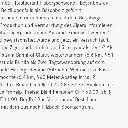
fnet: - Restaurant Habergschwänd - Besenbeiz auf
eizli ebenfalls als Besenbeiz geführt -
hn neue Informationstafeln auf dem Schabziger
Produktion und Vermarktung des Zigers informieren.
chabzigerprodukte ins Ausland exportiert werden? -
d bewirtschaftet wurde und jetzt ein Versuch läuft,
das Zigerstöckli früher viel härter war als heute? Als
bis zum Bahnhof Glarus weiterwandern (5.6 km, 951
esst die Runde als Zwei-Tageswanderung auf dem
kt Habergschwänd/Filzbach. Wer nicht zu Fuss
möchte (6.4 km, 960 Meter Abstieg in ca. 2
Ruf-Taxi Reust bestellen 079 283 77 77. Rückfahrten
s Fronalp. Preise: Bis 4 Personen CHF 60.00, ab 5
1.00. Der Ruf-Bus fährt nur auf Bestellung!
, mit dem Bus nach Filzbach Sportzentrum.