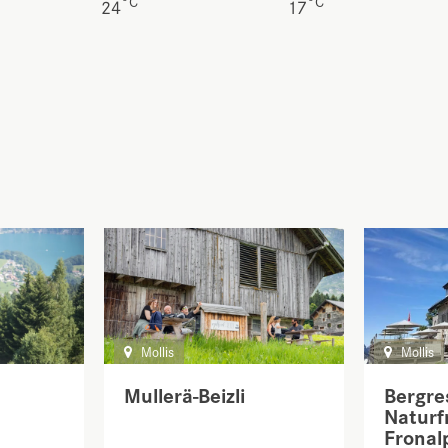
°C
°C
24
17
Mollis
Mollis
Mullerä-Beizli
Bergre
Natur
Fronal