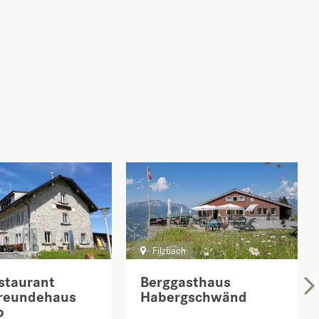
Filzbach
staurant
Berggasthaus
freundehaus
Habergschwänd
p