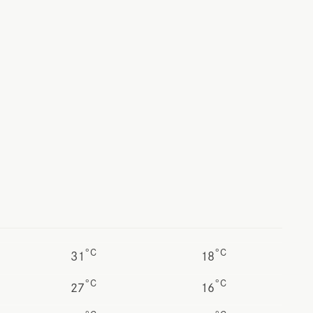
°C
°C
31
18
°C
°C
27
16